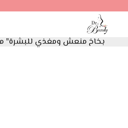
بخاخ منعش ومغذي للبشرة" من إيمج سكين ك