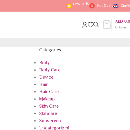
rewards
Hot Deals
Engli
AED
0.
0
items
Categories
Body
Body Care
Device
Hair
Hair Care
Makeup
Skin Care
Skincare
Sunscreen
Uncategorized