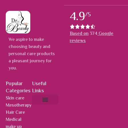
4.9
/5
Based on
374
Google
We aspire to make
reviews
choosing beauty and
personal care products
a pleasant journey for
you.
Popular
Useful
Categories
Links
Skin care
Mesotherapy
About Us
Hot Deals
Contact Us
Hair Care
Medical
make up