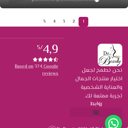
5
4
3
2
1
4,9
/5
Based on
374
Google
نحن نطمح لجعل
reviews
اختيار منتجات الجمال
والعناية الشخصية
تجربة ممتعة لك.
روابط