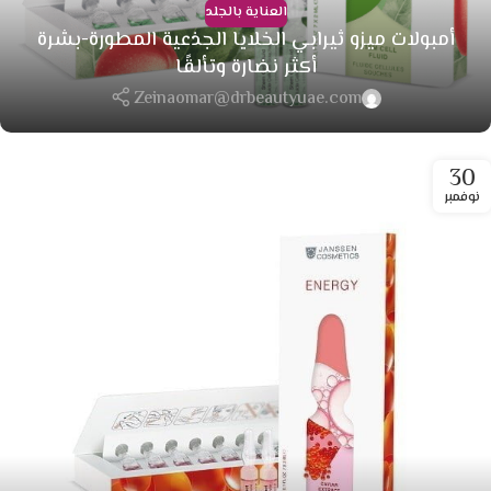
العناية بالجلد
أمبولات ميزو ثيرابي الخلايا الجذعية المطورة-بشرة
أكثر نضارة وتألقًا
Zeinaomar@drbeautyuae.com
30
نوفمبر