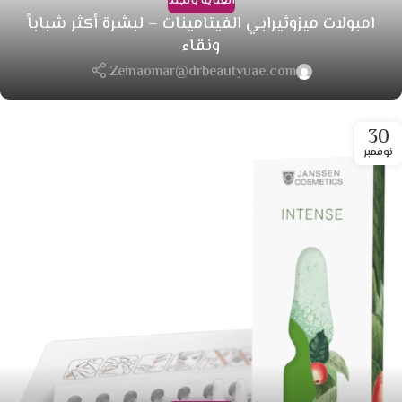
العناية بالجلد
امبولات ميزوثيرابي الفيتامينات – لبشرة أكثر شباباً
ونقاء
Zeinaomar@drbeautyuae.com
30
نوفمبر