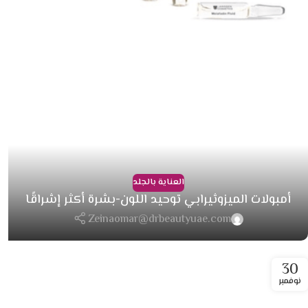
العناية بالجلد
أمبولات الميزوثيرابي توحيد اللون-بشرة أكثر إشراقًا
Zeinaomar@drbeautyuae.com
30
نوفمبر