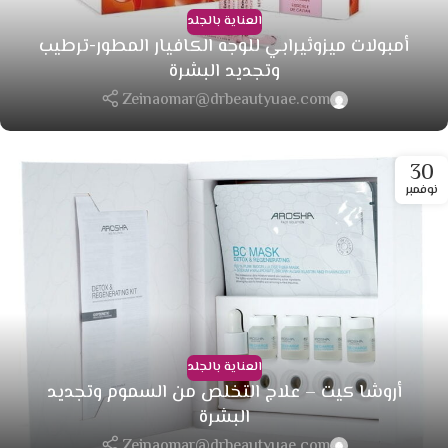
العناية بالجلد
أمبولات ميزوثيرابي للوجه الكافيار المطور-ترطيب
وتجديد البشرة
Zeinaomar@drbeautyuae.com
30
نوفمبر
العناية بالجلد
أروشا كيت – علاج التخلص من السموم وتجديد
البشرة
Zeinaomar@drbeautyuae.com