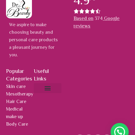
4.9
Based on
374
Google
We aspire to make
reviews
choosing beauty and
personal care products
a pleasant journey for
you.
Popular
Useful
Categories
Links
Skin care
Mesotherapy
About Us
Hot Deals
Contact Us
Hair Care
Medical
make up
Body Care