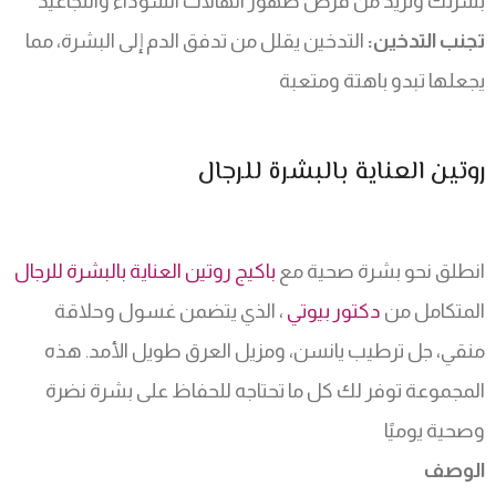
بشرتك وتزيد من فرص ظهور الهالات السوداء والتجاعيد
تجنب التدخين:
التدخين يقلل من تدفق الدم إلى البشرة، مما
يجعلها تبدو باهتة ومتعبة
روتين العناية بالبشرة للرجال
انطلق نحو بشرة صحية مع
باكيج روتين العناية بالبشرة للرجال
المتكامل من
دكتور بيوتي
، الذي يتضمن غسول وحلاقة
منقي، جل ترطيب يانسن، ومزيل العرق طويل الأمد. هذه
المجموعة توفر لك كل ما تحتاجه للحفاظ على بشرة نضرة
وصحية يوميًا
الوصف