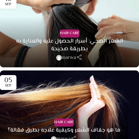
SEP
HAIR CARE
الشعر الصحي: أسرار الحصول عليه والعناية به
بطريقة صحيحة
marwa
05
SEP
HAIR CARE
ما هو جفاف الشعر وكيفية علاجه بطرق فعّالة؟