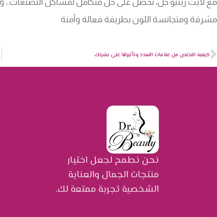
مع لايت رينيو جل، تحصل على حل متكامل لمشاكل التصبغات ، وعل
مشرقة ومتجانسة اللون بطريقة فعالة وآمنة
كيفية التخلص من علامات التمدد وتأثيرها على بشرتك
نحن نطمح لجعل اختيار
منتجات الجمال والعناية
الشخصية تجربة ممتعة لك.