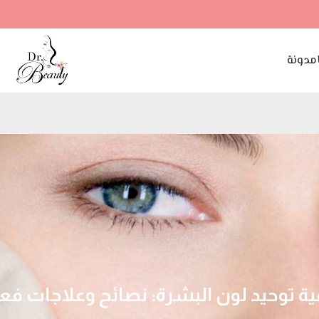
مدونة
ية توحيد لون البشرة: نصائح وعلاجات فعا